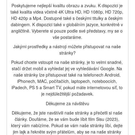
Poskytujeme nejlepší kvalitu obrazu a zvuku. K dispozici je 
také kvalita videa včetně 4K Ultra HD, HD 1080p, HD 720p, 
HD 420p a Mp4. Dostupné také s českými titulky a českým 
dabingem. K dispozici také v globálním jazyce, konkrétně v 
angličtině. Vyberete si pouze podle své představy, my se o 
vše postaráme.
Jakými prostředky a nástroji můžete přistupovat na naše 
stránky?
Pokud chcete vstoupit na naše stránky, je to velmi snadné, 
stačí držet mobil a vyhledat jej ve vyhledávání Google. Na 
naše stránky lze přistupovat také na telefonech Android, 
iPhonech, MAC, počítačích, laptopech, noteboocích, 
iPadech, PS 5 a Smart TV, pokud máte internetovou síť, to 
je nejdůležitější požadavek.
Děkujeme za návštěvu
Děkujeme, že jste navštívili naše stránky a přečetli si naše 
články. Doufáme, že se vám bude líbit film Sisu (2023), 
který vám nabízíme. Pokud se vám naše stránky líbí, dejte 
jim lajk a řekněte svým přátelům, aby se na naše stránky 