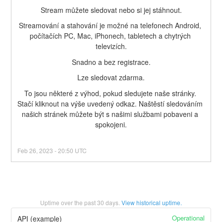
Stream můžete sledovat nebo si jej stáhnout.
Streamování a stahování je možné na telefonech Android, 
počítačích PC, Mac, iPhonech, tabletech a chytrých 
televizích.
Snadno a bez registrace.
Lze sledovat zdarma.
To jsou některé z výhod, pokud sledujete naše stránky. 
Stačí kliknout na výše uvedený odkaz. Naštěstí sledováním 
našich stránek můžete být s našimi službami pobaveni a 
spokojeni.
Feb
26
,
2023
-
20:50
UTC
Uptime over the past
30
days.
View historical uptime.
Operational
API (example)